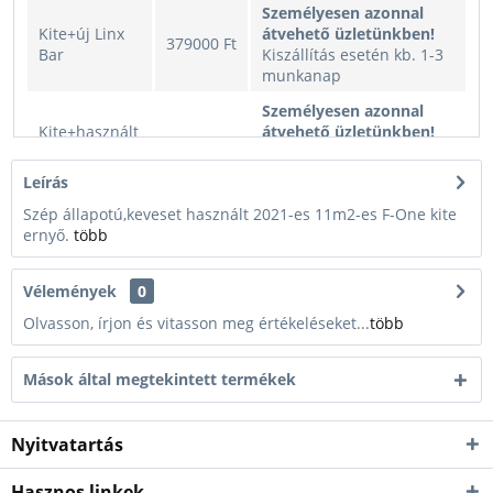
Személyesen azonnal
Kite+új Linx
átvehető üzletünkben!
379000 Ft
Bar
Kiszállítás esetén kb. 1-3
munkanap
Személyesen azonnal
Kite+használt
átvehető üzletünkben!
329000 Ft
Linx Bar
Kiszállítás esetén kb. 1-3
munkanap
Leírás
Szép állapotú,keveset használt 2021-es 11m2-es F-One kite
ernyő.
több
Vélemények
0
Olvasson, írjon és vitasson meg értékeléseket...
több
Mások által megtekintett termékek
Nyitvatartás
Hasznos linkek