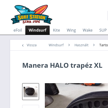
eFoil
Windsurf
Kite
Wing
Wake
SUP
Vissza
Windsurf
Használt
Tarto
Manera HALO trapéz XL