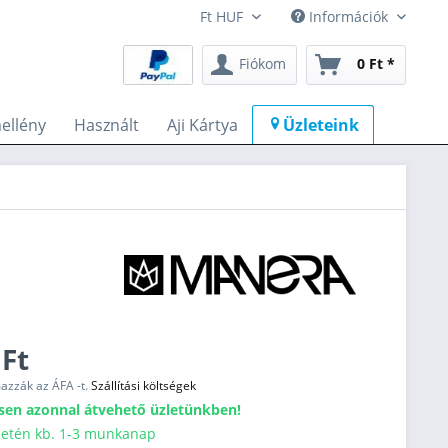
Információk
Fiókom
0 Ft *
ellény
Használt
Aji Kártya
Üzleteink
 Ft
mazzák az ÁFA -t.
Szállítási költségek
sen azonnal átvehető üzletünkben!
esetén kb. 1-3 munkanap