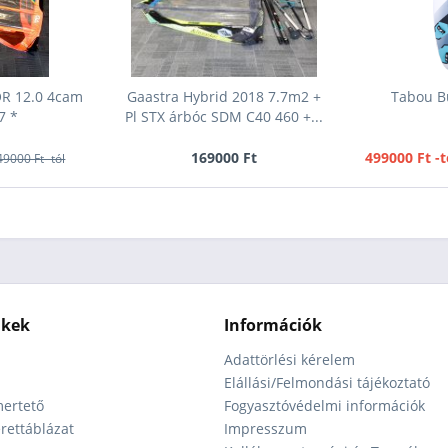
OR 12.0 4cam
Gaastra Hybrid 2018 7.7m2 +
Tabou Bu
7 *
Pl STX árbóc SDM C40 460 +...
169000 Ft
499000 Ft -t
49000 Ft -tól
nkek
Információk
Adattörlési kérelem
Elállási/Felmondási tájékoztató
ertető
Fogyasztóvédelmi információk
ettáblázat
Impresszum