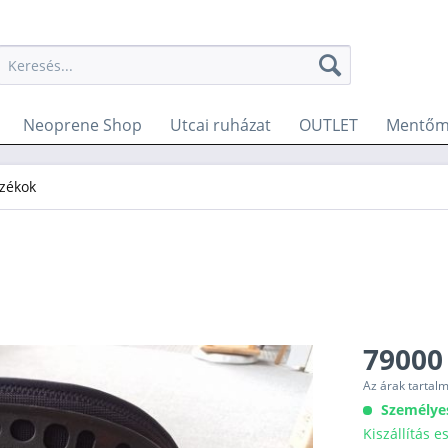
Neoprene Shop
Utcai ruházat
OUTLET
Mentőm
zékok
79000
Az árak tartal
Személye
Kiszállítás 