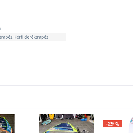
e
trapéz, Férfi deréktrapéz
"
-29