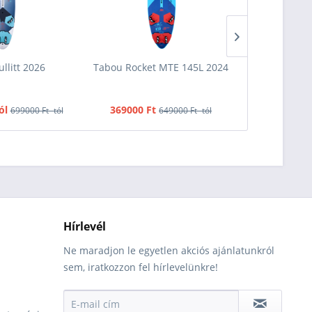
llitt 2026
Tabou Rocket MTE 145L 2024
Egyéb SDM
árb
ól
369000 Ft
25
699000 Ft -tól
649000 Ft -tól
Hírlevél
Ne maradjon le egyetlen akciós ajánlatunkról
sem, iratkozzon fel hírlevelünkre!