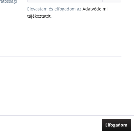
vatossági
Elovastam és elfogadom az
Adatvédelmi
tájékoztatót
.
Elfogadom