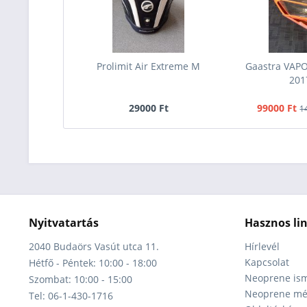
Prolimit Air Extreme M
Gaastra VAP
201
29000 Ft
99000 Ft
1
Nyitvatartás
Hasznos li
2040 Budaörs Vasút utca 11.
Hírlevél
Kapcsolat
Hétfő - Péntek: 10:00 - 18:00
Neoprene ism
Szombat: 10:00 - 15:00
Neoprene mér
Tel: 06-1-430-1716