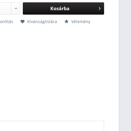
Kosárba
nlítás
Kívánságlistára
Vélemény