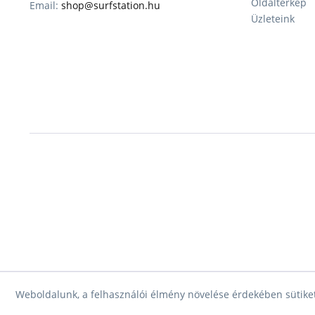
Oldaltérkép
Email:
shop@surfstation.hu
Üzleteink
Weboldalunk, a felhasználói élmény növelése érdekében sütiket