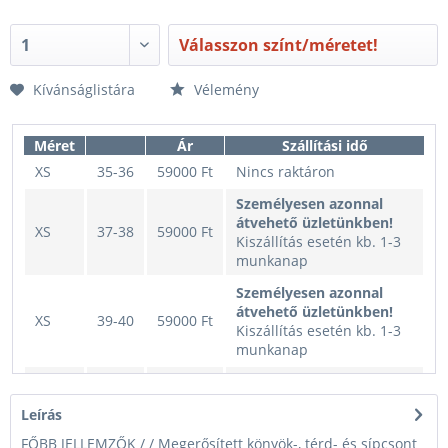
Válasszon színt/méretet!
Kívánságlistára
Vélemény
Méret
Ár
Szállítási idő
XS
35-36
59000 Ft
Nincs raktáron
Személyesen azonnal
átvehető üzletünkben!
XS
37-38
59000 Ft
Kiszállítás esetén kb. 1-3
munkanap
Személyesen azonnal
átvehető üzletünkben!
XS
39-40
59000 Ft
Kiszállítás esetén kb. 1-3
munkanap
Személyesen azonnal
átvehető üzletünkben!
XS
41-42
59000 Ft
Leírás
Kiszállítás esetén kb. 1-3
munkanap
FŐBB JELLEMZŐK / / Megerősített könyök-, térd- és sípcsont