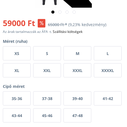
59000 Ft
65000 Ft *
(9,23% kedvezmény)
Az árak tartalmazzák az ÁFA -t.
Szállítási költségek
Méret (ruha)
XS
S
M
L
XL
XXL
XXXL
XXXXL
Cipő méret
35-36
37-38
39-40
41-42
43-44
45-46
47-48