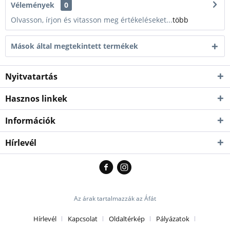
Vélemények
0
Személyesen
azonnal átvehető
Olvasson, írjon és vitasson meg értékeléseket...
több
L
Kék / Fekete
19000 Ft
üzletünkben!
Kiszállítás esetén
kb. 1-3 munkanap
Mások által megtekintett termékek
XL
Kék / Fekete
19000 Ft
Nincs raktáron
Nyitvatartás
Hasznos linkek
Információk
Hírlevél
Az árak tartalmazzák az Áfát
Hírlevél
Kapcsolat
Oldaltérkép
Pályázatok