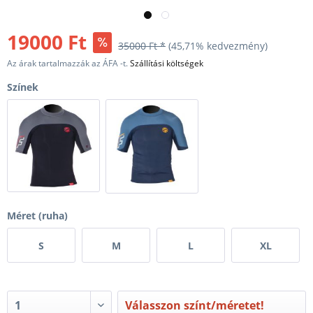
19000 Ft
35000 Ft *
(45,71% kedvezmény)
Az árak tartalmazzák az ÁFA -t.
Szállítási költségek
Színek
Méret (ruha)
S
M
L
XL
Válasszon színt/méretet!