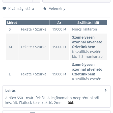
Kívánságlistára
Vélemény
Méret
Ár
Szállítási idő
S
Fekete / Szürke
19000 Ft
Nincs raktáron
Személyesen
azonnal átvehető
M
Fekete / Szürke
19000 Ft
üzletünkben!
Kiszállítás esetén
kb. 1-3 munkanap
Személyesen
azonnal átvehető
L
Fekete / Szürke
19000 Ft
üzletünkben!
Kiszállítás esetén
kb. 1-3 munkanap
Leírás
XL
Fekete / Szürke
19000 Ft
Nincs raktáron
Airflex 550+ nyári felsők. A legfinomabb neoprénünkből
S
Kék / Fekete
19000 Ft
Nincs raktáron
készült. Flatlock konstrukció, 2mm....
több
M
Kék / Fekete
19000 Ft
Nincs raktáron