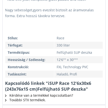
Nagy sebességet,gyors evezést biztosít az áramvonalas
forma. Extra hosszú távokra tervezve.
Stílus:
Race
Térfogat:
330 liter
Terméktípus:
Felfújható SUP deszka
Hosszúság / Szélesség:
12'6"" x 30"""
Konstrukció:
FXL Technology PVC
Tudásszint:
Haladó, Profi
Kapcsolódó linkek "iSUP Race 12'6x30x6
(243x76x15 cm)Felfújható SUP deszka"
Kérdése van a termékkel kapcsolatban?
További STX termékek.