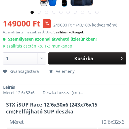
149000 Ft
249000 Ft *
(40,16% kedvezmény)
Az árak tartalmazzák az ÁFA -t.
Szállítási költségek
Személyesen azonnal átvehető üzletünkben!
Kiszállítás esetén kb. 1-3 munkanap
Kosárba
Kívánságlistára
Vélemény
Leírás
Méret 12'6x32x6 Deszka hossza (cm)...
STX iSUP Race 12'6x30x6 (243x76x15
cm)Felfújható SUP deszka
Méret
12'6x32x6