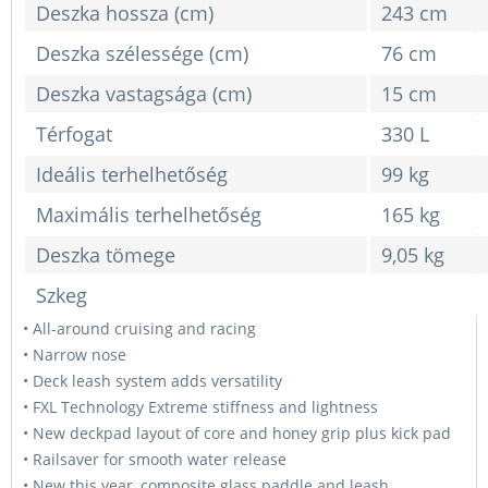
Deszka hossza (cm)
243 cm
Deszka szélessége (cm)
76 cm
Deszka vastagsága (cm)
15 cm
Térfogat
330 L
Ideális terhelhetőség
99 kg
Maximális terhelhetőség
165 kg
Deszka tömege
9,05 kg
Szkeg
• All-around cruising and racing
• Narrow nose
• Deck leash system adds versatility
• FXL Technology Extreme stiffness and lightness
• New deckpad layout of core and honey grip plus kick pad
• Railsaver for smooth water release
• New this year, composite glass paddle and leash