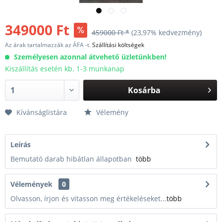
349000 Ft
459000 Ft *
(23,97% kedvezmény)
Az árak tartalmazzák az ÁFA -t.
Szállítási költségek
Személyesen azonnal átvehető üzletünkben!
Kiszállítás esetén kb. 1-3 munkanap
Kosárba
Kívánságlistára
Vélemény
Leírás
Bemutató darab hibátlan állapotban
több
Vélemények
0
Olvasson, írjon és vitasson meg értékeléseket...
több